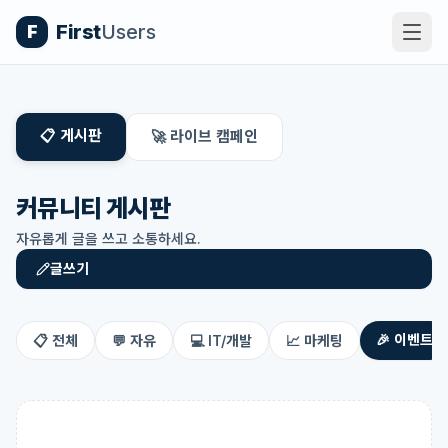
First
Users
F
📋 게시판
🚀 라이브 캠페인
커뮤니티 게시판
자유롭게 글을 쓰고 소통하세요.
글쓰기
🎉
이벤트
📋
전체
💬
자유
💻
IT/개발
📈
마케팅